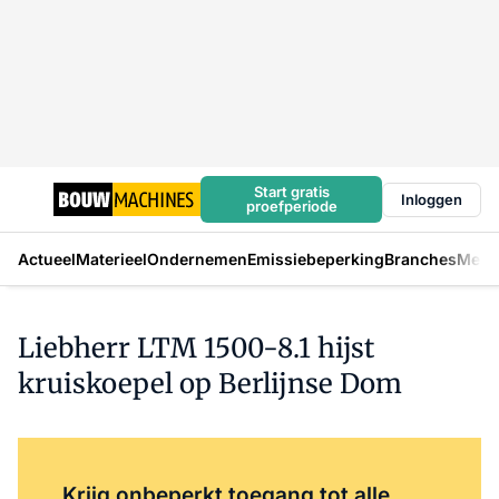
Start gratis
Inloggen
proefperiode
Actueel
Materieel
Ondernemen
Emissiebeperking
Branches
Mens
Liebherr LTM 1500-8.1 hijst
kruiskoepel op Berlijnse Dom
Log in
om dit artikel te lezen.
Krijg onbeperkt toegang tot alle