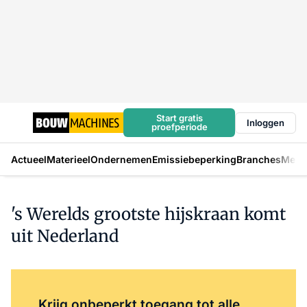
Start gratis
Inloggen
proefperiode
Actueel
Materieel
Ondernemen
Emissiebeperking
Branches
Mens
's Werelds grootste hijskraan komt
uit Nederland
Log in
om dit artikel te lezen.
Krijg onbeperkt toegang tot alle