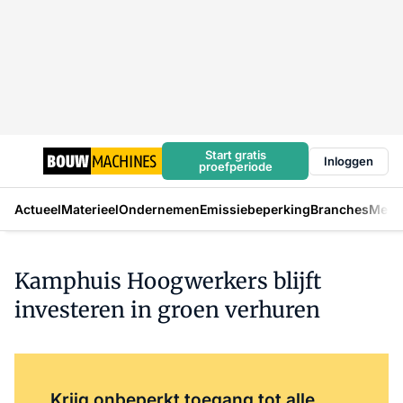
Start gratis
Inloggen
proefperiode
Actueel
Materieel
Ondernemen
Emissiebeperking
Branches
Mens
Kamphuis Hoogwerkers blijft
investeren in groen verhuren
Log in
om dit artikel te lezen.
Krijg onbeperkt toegang tot alle