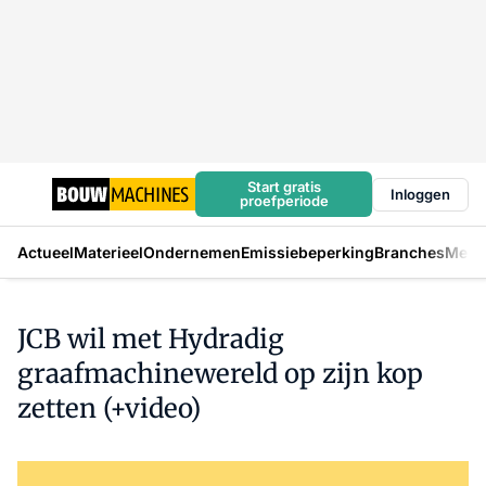
Start gratis
Inloggen
proefperiode
Actueel
Materieel
Ondernemen
Emissiebeperking
Branches
Mens
JCB wil met Hydradig
graafmachinewereld op zijn kop
zetten (+video)