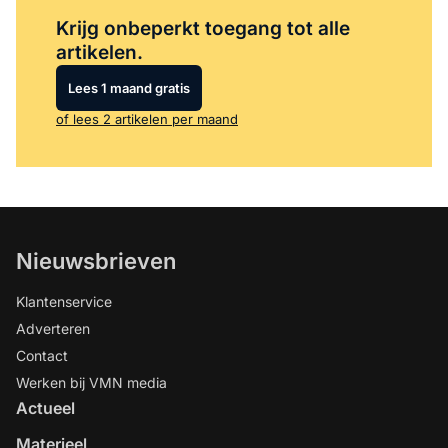
Log in
om dit artikel te lezen.
Krijg onbeperkt toegang tot alle
artikelen.
Lees 1 maand gratis
of lees 2 artikelen per maand
Nieuwsbrieven
Klantenservice
Adverteren
Contact
Werken bij VMN media
Actueel
Materieel