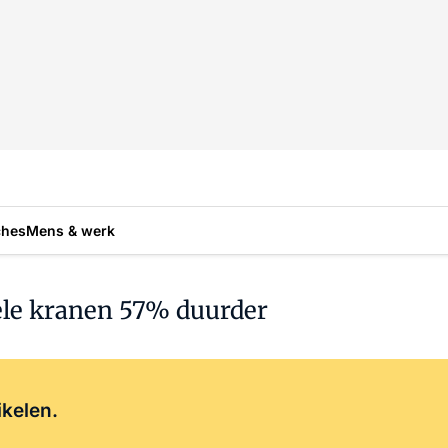
ches
Mens & werk
ele kranen 57% duurder
Log in
om dit artikel te lezen.
ikelen.