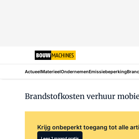
Actueel
Materieel
Ondernemen
Emissiebeperking
Bran
Brandstofkosten verhuur mobi
Krijg onbeperkt toegang tot alle art
Lees 1 maand gratis