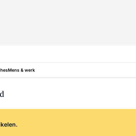
ches
Mens & werk
nd
Log in
om dit artikel te lezen.
ikelen.