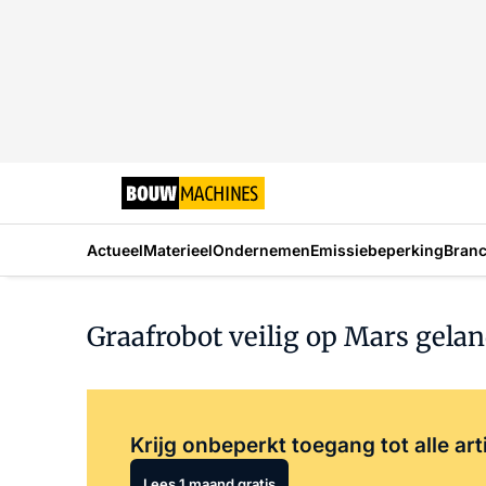
Actueel
Materieel
Ondernemen
Emissiebeperking
Bran
Graafrobot veilig op Mars gela
Krijg onbeperkt toegang tot alle art
Lees 1 maand gratis