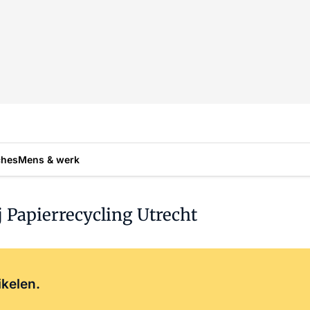
ches
Mens & werk
j Papierrecycling Utrecht
Log in
om dit artikel te lezen.
ikelen.