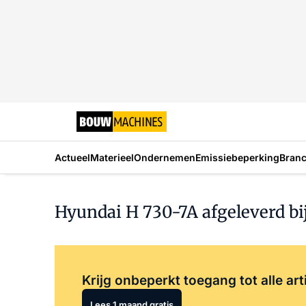
Actueel
Materieel
Ondernemen
Emissiebeperking
Bran
Hyundai H 730-7A afgeleverd bi
Krijg onbeperkt toegang tot alle art
Lees 1 maand gratis