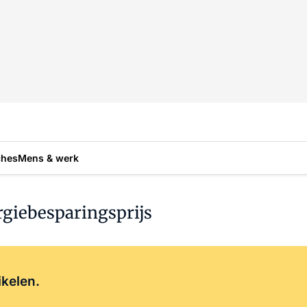
ches
Mens & werk
rgiebesparingsprijs
Log in
om dit artikel te lezen.
ikelen.