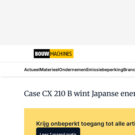
Actueel
Materieel
Ondernemen
Emissiebeperking
Bran
Case CX 210 B wint Japanse ene
Krijg onbeperkt toegang tot alle art
Lees 1 maand gratis