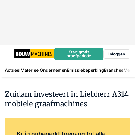
Start gratis
Inloggen
proefperiode
Actueel
Materieel
Ondernemen
Emissiebeperking
Branches
Mens
Zuidam investeert in Liebherr A314
mobiele graafmachines
Log in
om dit artikel te lezen.
Krijg onbeperkt toegang tot alle