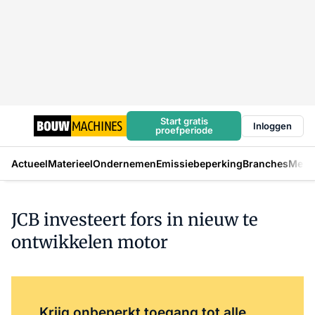
Start gratis
Inloggen
proefperiode
Actueel
Materieel
Ondernemen
Emissiebeperking
Branches
Mens
JCB investeert fors in nieuw te
ontwikkelen motor
Log in
om dit artikel te lezen.
Krijg onbeperkt toegang tot alle