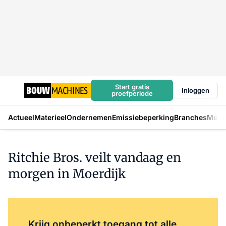
Start gratis
Inloggen
proefperiode
Actueel
Materieel
Ondernemen
Emissiebeperking
Branches
Mens
Ritchie Bros. veilt vandaag en
morgen in Moerdijk
Log in
om dit artikel te lezen.
Krijg onbeperkt toegang tot alle