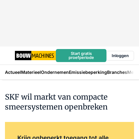
Start gratis
Inloggen
proefperiode
Actueel
Materieel
Ondernemen
Emissiebeperking
Branches
Mens
SKF wil markt van compacte
smeersystemen openbreken
Log in
om dit artikel te lezen.
Krijg onbeperkt toegang tot alle