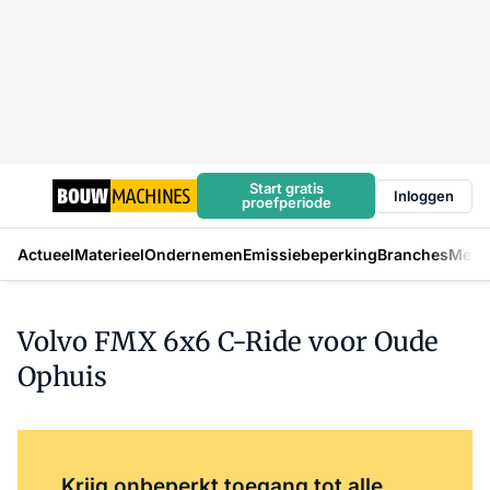
Start gratis
Inloggen
proefperiode
Actueel
Materieel
Ondernemen
Emissiebeperking
Branches
Mens
Volvo FMX 6x6 C-Ride voor Oude
Ophuis
Log in
om dit artikel te lezen.
Krijg onbeperkt toegang tot alle