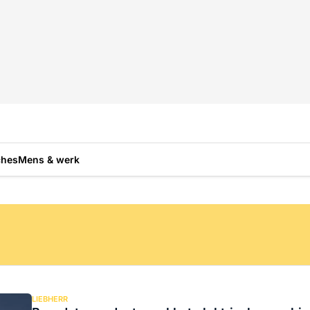
ches
Mens & werk
LIEBHERR