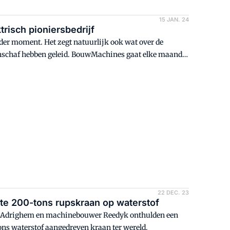
15 JAN. 24
trisch pioniersbedrijf
der moment. Het zegt natuurlijk ook wat over de
nschaf hebben geleid. BouwMachines gaat elke maand
hine heeft draaien. Deze maand: Pieter Cornelisse en
22 DEC. 23
te 200-tons rupskraan op waterstof
an Adrighem en machinebouwer Reedyk onthulden een
ns waterstof aangedreven kraan ter wereld.