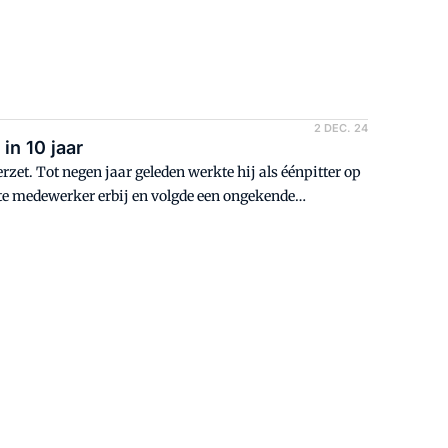
id. Als het aan Nijhuis Engineering ligt komt daar
2 DEC. 24
 in 10 jaar
rzet. Tot negen jaar geleden werkte hij als éénpitter op
te medewerker erbij en volgde een ongekende
jonge machines en 16 vaste medewerkers. Dit jaar