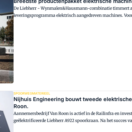
Breedste productenpakket elektrische machi
De Liebherr - Wynmalen&Hausmann-combinatie timmert aan
leveringsprogramma elektrisch aangedreven machines. Voor 
E, wordt vanaf het tweede kwartaal 2026 een demomachine i
SPOORWEGMATERIEEL
Nijhuis Engineering bouwt tweede elektrische
Roon.
Aannemersbedrijf Van Roon is actief in de Railinfra en inves
geëlektrificeerde Liebherr A922 spoorkraan. Na het succes va
ook een Liebherr R920 laten ombouwen. De railinfra branche 