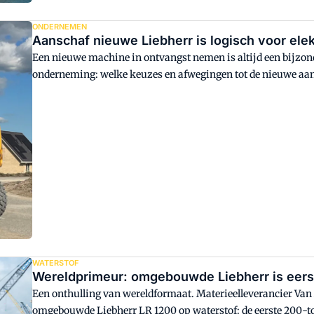
ONDERNEMEN
Aanschaf nieuwe Liebherr is logisch voor elek
Een nieuwe machine in ontvangst nemen is altijd een bijzon
onderneming: welke keuzes en afwegingen tot de nieuwe aa
bij een andere ondernemer langs die net een nieuwe bouwmac
een Liebherr.
WATERSTOF
Wereldprimeur: omgebouwde Liebherr is eers
Een onthulling van wereldformaat. Materieelleverancier V
omgebouwde Liebherr LR 1200 op waterstof: de eerste 200-to