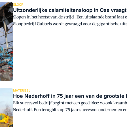
SLOOP
Uitzonderlijke calamiteitensloop in Oss vraagt
Slopen in het heetst van de strijd . Een uitslaande brand laat
Sloopbedrijf Gubbels wordt gevraagd voor de gigantische ui
omstandigheden en met een grote tijdsdruk.
MATERIEEL
Hoe Nederhoff in 75 jaar een van de grootst
Elk succesvol bedrijf begint met een goed idee: zo ook kraanb
Nederhoff. Een terugblik op 75 jaar succesvol ondernemen en