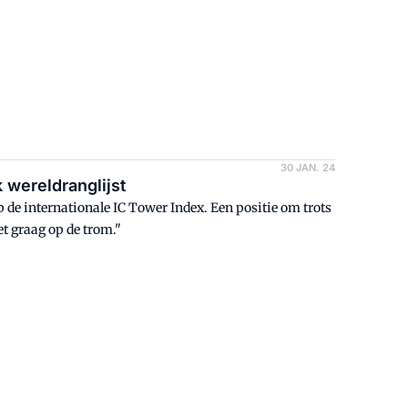
30 JAN. 24
 wereldranglijst
p de internationale IC Tower Index. Een positie om trots
et graag op de trom."