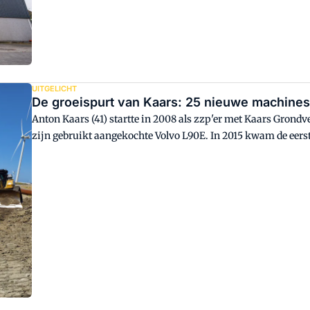
GWW is elektrificering van het materieel nog niet wijdverbre
verandering in.
UITGELICHT
De groeispurt van Kaars: 25 nieuwe machines
Anton Kaars (41) startte in 2008 als zzp'er met Kaars Grondve
zijn gebruikt aangekochte Volvo L90E. In 2015 kwam de eers
groeispurt. Nu staat er een volwaardig machinepark met 26 
neemt het bedrijf in Papendrecht een nieuw pand in gebruik.