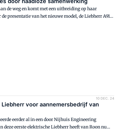
nes door naadloze samenwerking
 de weg en komt met een uitbreiding op haar
de presentatie van het nieuwe model, de Liebherr A918
ngezet.
10 DEC. 24
 Liebherr voor aannemersbedrijf van
teerde eerder al in een door Nijhuis Engineering
n deze eerste elektrische Liebherr heeft van Roon nu
werkt met zeer specialistische machines, net als in de