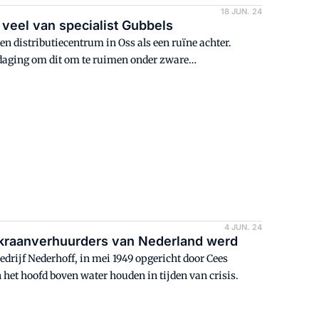
18 JUN. 24
 veel van specialist Gubbels
 een distributiecentrum in Oss als een ruïne achter.
tdaging om dit om te ruimen onder zware
4 JUN. 24
e kraanverhuurders van Nederland werd
edrijf Nederhoff, in mei 1949 opgericht door Cees
 het hoofd boven water houden in tijden van crisis.