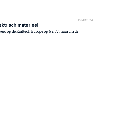
13 MRT. 24
ektrisch materieel
eer op de Railtech Europe op 6 en 7 maart in de