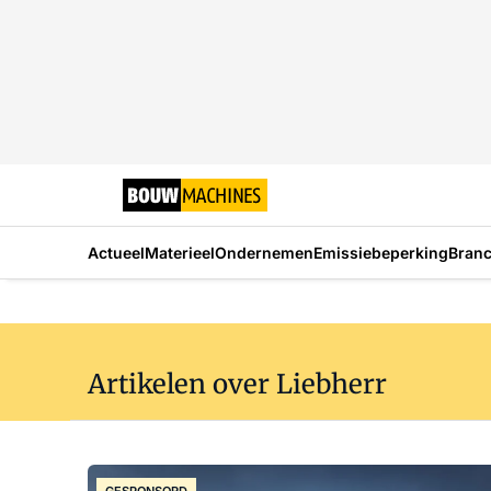
Actueel
Materieel
Ondernemen
Emissiebeperking
Bran
Artikelen over Liebherr