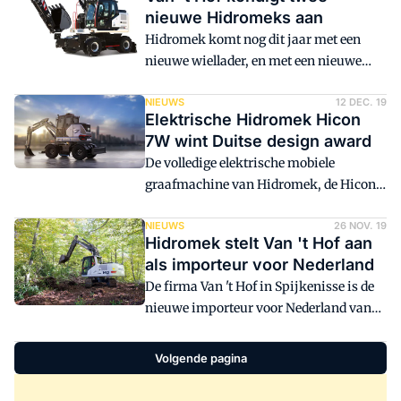
kwamen wereldwijd uit boven de 200
nieuwe Hidromeks aan
miljard dollar. Verderop in dit artikel een
Hidromek komt nog dit jaar met een
overzicht van de top-10.
nieuwe wiellader, en met een nieuwe
mobiele graafmachine. Importeur Van 't
Hof kondigt dit aan.
NIEUWS
12 DEC. 19
Elektrische Hidromek Hicon
7W wint Duitse design award
De volledige elektrische mobiele
graafmachine van Hidromek, de Hicon
7W, is beloond met De German Design
Award 2020. De award, toegekend door
NIEUWS
26 NOV. 19
Hidromek stelt Van 't Hof aan
de Duitse Design Council, wordt
als importeur voor Nederland
uitgereikt aan projecten die
De firma Van 't Hof in Spijkenisse is de
baanbrekende bijdragen leveren op het
nieuwe importeur voor Nederland van
gebied van internationaal design.
Hidromek. Het Turkse merk lijkt
daarmee de ambities om te groeien op de
Volgende pagina
Europese markt waar te willen maken.