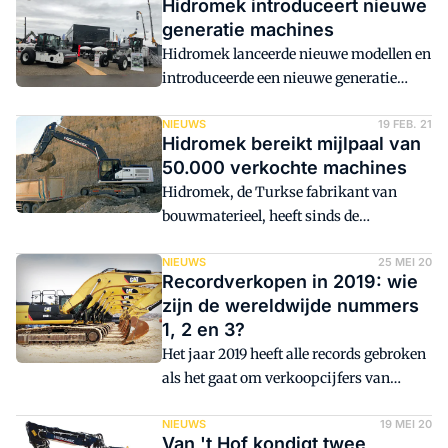
Hidromek introduceert nieuwe
generatie machines
Hidromek lanceerde nieuwe modellen en
introduceerde een nieuwe generatie
machines, 'Hidromek Next', op Bauma
2022. Ook heeft het bedrijf tijdens het
NIEUWS
19 FEB. 21
Hidromek bereikt mijlpaal van
evenement een nieuwe cabine met
50.000 verkochte machines
afstandsbediening, 'Hidromek Opera',
Hidromek, de Turkse fabrikant van
geïntroduceerd.
bouwmaterieel, heeft sinds de
oprichting wereldwijd meer dan 50.000
machines verkocht. De machines
NIEUWS
25 MEI 20
Recordverkopen in 2019: wie
vonden hun weg in meer dan 100 landen.
zijn de wereldwijde nummers
1, 2 en 3?
Het jaar 2019 heeft alle records gebroken
als het gaat om verkoopcijfers van
bouwmaterieel. De gezamenlijke cijfers
van de vijftig grootste fabrikanten
NIEUWS
19 MEI 20
Van 't Hof kondigt twee