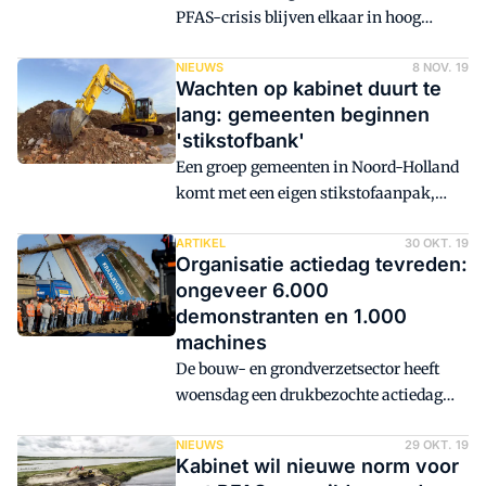
PFAS-crisis blijven elkaar in hoog
tempo opvolgen. De actiegroep Grond in
Verzet is gefrustreerd over het uitblijven
NIEUWS
8 NOV. 19
Wachten op kabinet duurt te
van landelijke maatregelen. Omdat het
lang: gemeenten beginnen
kabinet niets doet, proberen gemeenten
'stikstofbank'
intussen een uitweg te zoeken om de
Een groep gemeenten in Noord-Holland
problemen op te lossen.
komt met een eigen stikstofaanpak,
omdat ze vinden dat ze te lang op
maatregelen van het kabinet en de
ARTIKEL
30 OKT. 19
Organisatie actiedag tevreden:
provincies moeten wachten. De
ongeveer 6.000
gemeenten Bergen, Schagen en Opmeer
demonstranten en 1.000
trekken de kar. Het is de bedoeling dat
machines
circa zeventien andere gemeenten zich
De bouw- en grondverzetsector heeft
aansluiten bij het initiatief, zodra hun
woensdag een drukbezochte actiedag
gemeenteraden daarvoor groen licht
gehouden op het Malieveld in Den Haag.
geven.
Aanleiding waren de stikstofcrisis en de
NIEUWS
29 OKT. 19
Kabinet wil nieuwe norm voor
problemen met PFAS-grond. Het motto