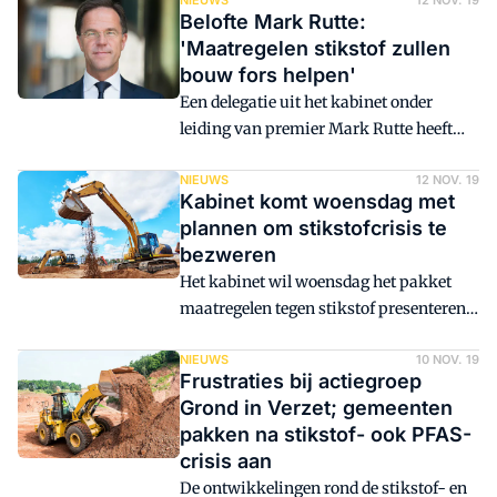
de stikstofcrisis. Enkele
NIEUWS
12 NOV. 19
Belofte Mark Rutte:
woensdagochtend aangekondigde
'Maatregelen stikstof zullen
maatregelen moeten bijdragen aan een
bouw fors helpen'
oplossing voor de korte termijn.
Een delegatie uit het kabinet onder
Bouwbedrijven en gemeenten geloven
leiding van premier Mark Rutte heeft
echter niet dat de impasse nu is
dinsdagavond tijdens een gesprek met
doorbroken. Het onafhankelijke RIVM
vertegenwoordigers uit de bouw vooral
NIEUWS
12 NOV. 19
geeft hen gelijk.
Kabinet komt woensdag met
geluisterd. Over de stikstofplannen
plannen om stikstofcrisis te
waarmee het kabinet de bouw van
bezweren
huizen en de aanleg van infrastructuur
Het kabinet wil woensdag het pakket
vlot wil trekken, lieten de
maatregelen tegen stikstof presenteren
bewindspersonen weinig tot niets los.
dat de coalitiepartijen dinsdag zijn
overeengekomen na wekenlang overleg.
NIEUWS
10 NOV. 19
Frustraties bij actiegroep
De maatregelen voor de korte termijn
Grond in Verzet; gemeenten
moeten ervoor zorgen dat onder meer de
pakken na stikstof- ook PFAS-
woningbouw kan worden vlotgetrokken.
crisis aan
De ontwikkelingen rond de stikstof- en