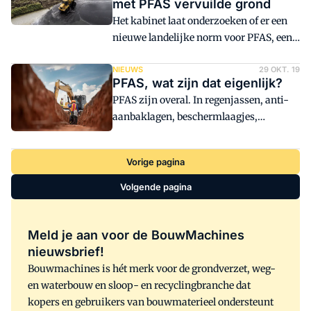
met PFAS vervuilde grond
van de dag: 'De grens is bereikt.' Bekijk
Het kabinet laat onderzoeken of er een
hieronder het liveblog dat
nieuwe landelijke norm voor PFAS, een
BouwMachines tijdens de dag en de
verzamelterm voor bepaalde chemische
voorgaande avond heeft bijgehouden.
stoffen in de grond, kan worden
NIEUWS
29 OKT. 19
PFAS, wat zijn dat eigenlijk?
ingesteld. De problemen die zijn
PFAS zijn overal. In regenjassen, anti-
ontstaan door de huidige strenge
aanbaklagen, beschermlaagjes,
normen, moeten daarmee deels worden
blusschuim van de brandweer en zelfs in
opgelost.
het menselijk lichaam. En dus ook in de
Vorige pagina
bodem. Maar wat zijn PFAS nou
eigenlijk?
Volgende pagina
Meld je aan voor de BouwMachines
nieuwsbrief!
Bouwmachines is hét merk voor de grondverzet, weg-
en waterbouw en sloop- en recyclingbranche dat
kopers en gebruikers van bouwmaterieel ondersteunt