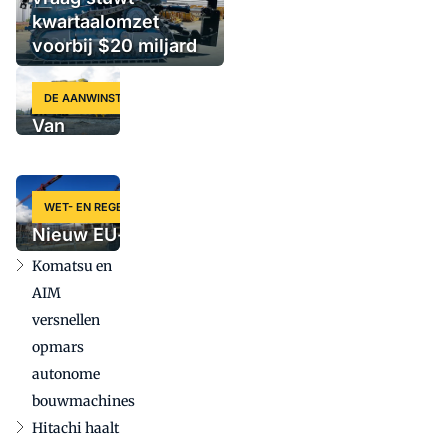
kwartaalomzet
voorbij $20 miljard
DE AANWINST
Van
Zweedse
krachtpatser
tot slimme
WET- EN REGELGEVING
krol: vijf
Nieuw EU-voorstel
nieuwe
voor
Komatsu en
machines
aanbestedingregels
op een rij
AIM
kan grote gevolgen
versnellen
hebben voor
opmars
bouwmachinesector
autonome
bouwmachines
Hitachi haalt