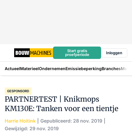
Start gratis
Inloggen
proefperiode
Actueel
Materieel
Ondernemen
Emissiebeperking
Branches
Mens
GESPONSORD
PARTNERTEST | Knikmops
KM130E: Tanken voor een tientje
Harrie Hoitink
Gepubliceerd: 28 nov. 2019
Gewijzigd: 29 nov. 2019