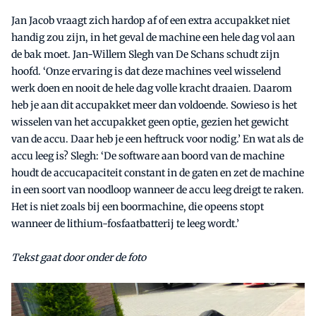
Jan Jacob vraagt zich hardop af of een extra accupakket niet
handig zou zijn, in het geval de machine een hele dag vol aan
de bak moet. Jan-Willem Slegh van De Schans schudt zijn
hoofd. ‘Onze ervaring is dat deze machines veel wisselend
werk doen en nooit de hele dag volle kracht draaien. Daarom
heb je aan dit accupakket meer dan voldoende. Sowieso is het
wisselen van het accupakket geen optie, gezien het gewicht
van de accu. Daar heb je een heftruck voor nodig.’ En wat als de
accu leeg is? Slegh: ‘De software aan boord van de machine
houdt de accucapaciteit constant in de gaten en zet de machine
in een soort van noodloop wanneer de accu leeg dreigt te raken.
Het is niet zoals bij een boormachine, die opeens stopt
wanneer de lithium-fosfaatbatterij te leeg wordt.’
Tekst gaat door onder de foto