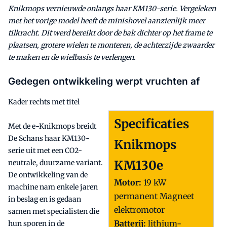
Knikmops vernieuwde onlangs haar KM130-serie. Vergeleken
met het vorige model heeft de minishovel aanzienlijk meer
tilkracht. Dit werd bereikt door de bak dichter op het frame te
plaatsen, grotere wielen te monteren, de achterzijde zwaarder
te maken en de wielbasis te verlengen.
Gedegen ontwikkeling werpt vruchten af
Kader rechts met titel
Specificaties
Met de e-Knikmops breidt
De Schans haar KM130-
Knikmops
serie uit met een CO2-
KM130e
neutrale, duurzame variant.
De ontwikkeling van de
Motor:
19 kW
machine nam enkele jaren
permanent Magneet
in beslag en is gedaan
elektromotor
samen met specialisten die
Batterij:
lithium-
hun sporen in de