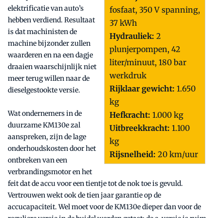
elektrificatie van auto’s
fosfaat, 350 V spanning,
hebben verdiend. Resultaat
37 kWh
is dat machinisten de
Hydrauliek:
2
machine bijzonder zullen
plunjerpompen, 42
waarderen en na een dagje
liter/minuut, 180 bar
draaien waarschijnlijk niet
werkdruk
meer terug willen naar de
Rijklaar gewicht:
1.650
dieselgestookte versie.
kg
Wat ondernemers in de
Hefkracht:
1.000 kg
duurzame KM130e zal
Uitbreekkracht:
1.100
aanspreken, zijn de lage
kg
onderhoudskosten door het
Rijsnelheid:
20 km/uur
ontbreken van een
verbrandingsmotor en het
feit dat de accu voor een tientje tot de nok toe is gevuld.
Vertrouwen wekt ook de tien jaar garantie op de
accucapaciteit. Wel moet voor de KM130e dieper dan voor de