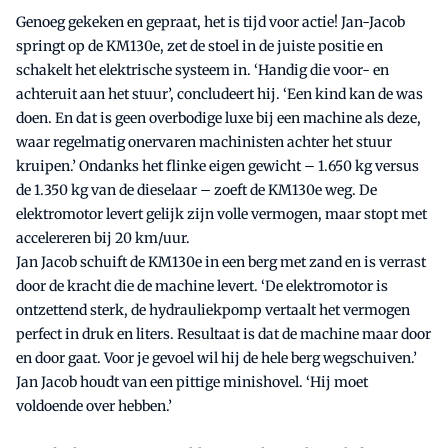
Genoeg gekeken en gepraat, het is tijd voor actie! Jan-Jacob
springt op de KM130e, zet de stoel in de juiste positie en
schakelt het elektrische systeem in. ‘Handig die voor- en
achteruit aan het stuur’, concludeert hij. ‘Een kind kan de was
doen. En dat is geen overbodige luxe bij een machine als deze,
waar regelmatig onervaren machinisten achter het stuur
kruipen.’ Ondanks het flinke eigen gewicht – 1.650 kg versus
de 1.350 kg van de dieselaar – zoeft de KM130e weg. De
elektromotor levert gelijk zijn volle vermogen, maar stopt met
accelereren bij 20 km/uur.
Jan Jacob schuift de KM130e in een berg met zand en is verrast
door de kracht die de machine levert. ‘De elektromotor is
ontzettend sterk, de hydrauliekpomp vertaalt het vermogen
perfect in druk en liters. Resultaat is dat de machine maar door
en door gaat. Voor je gevoel wil hij de hele berg wegschuiven.’
Jan Jacob houdt van een pittige minishovel. ‘Hij moet
voldoende over hebben.’