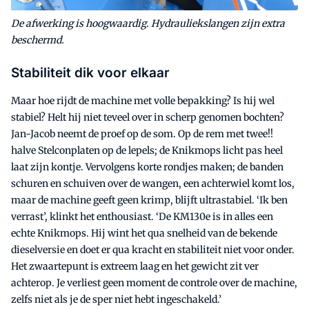
De afwerking is hoogwaardig. Hydrauliekslangen zijn extra
beschermd.
Stabiliteit dik voor elkaar
Maar hoe rijdt de machine met volle bepakking? Is hij wel
stabiel? Helt hij niet teveel over in scherp genomen bochten?
Jan-Jacob neemt de proef op de som. Op de rem met twee!!
halve Stelconplaten op de lepels; de Knikmops licht pas heel
laat zijn kontje. Vervolgens korte rondjes maken; de banden
schuren en schuiven over de wangen, een achterwiel komt los,
maar de machine geeft geen krimp, blijft ultrastabiel. ‘Ik ben
verrast’, klinkt het enthousiast. ‘De KM130e is in alles een
echte Knikmops. Hij wint het qua snelheid van de bekende
dieselversie en doet er qua kracht en stabiliteit niet voor onder.
Het zwaartepunt is extreem laag en het gewicht zit ver
achterop. Je verliest geen moment de controle over de machine,
zelfs niet als je de sper niet hebt ingeschakeld.’